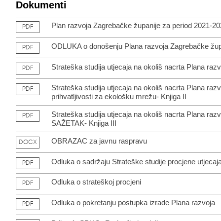
Dokumenti
Plan razvoja Zagrebačke županije za period 2021-2
PDF
ODLUKA o donošenju Plana razvoja Zagrebačke župa
PDF
Strateška studija utjecaja na okoliš nacrta Plana raz
PDF
Strateška studija utjecaja na okoliš nacrta Plana
PDF
prihvatljivosti za ekološku mrežu- Knjiga II
Strateška studija utjecaja na okoliš nacrta Plana 
PDF
SAŽETAK- Knjiga III
OBRAZAC za javnu raspravu
DOCX
Odluka o sadržaju Strateške studije procjene utjecaj
PDF
Odluka o strateškoj procjeni
PDF
Odluka o pokretanju postupka izrade Plana razvoja
PDF