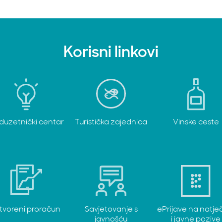
Korisni linkovi
duzetnički centar
Turistička zajednica
Vinske ceste
tvoreni proračun
Savjetovanje s
ePrijave na natje
javnošću
i javne pozive