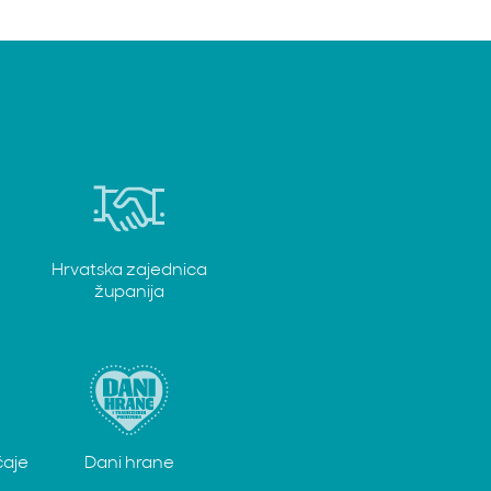
Hrvatska zajednica
županija
čaje
Dani hrane