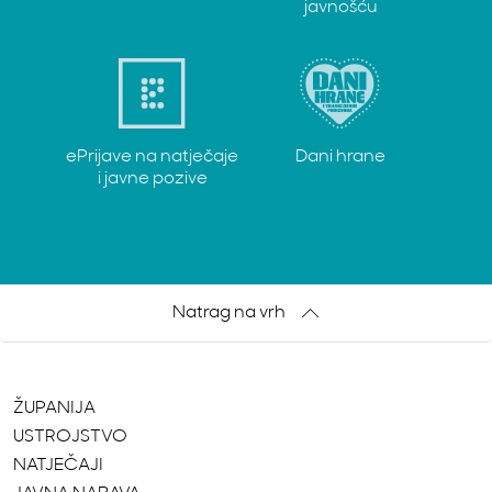
javnošću
ePrijave na natječaje
Dani hrane
i javne pozive
Natrag na vrh
ŽUPANIJA
USTROJSTVO
NATJEČAJI