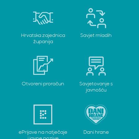
Hrvatska zajednica
Savjet mladih
županija
Otvoreni proračun
Savjetovanje s
javnošću
ePrijave na natječaje
Dani hrane
i javne pozive