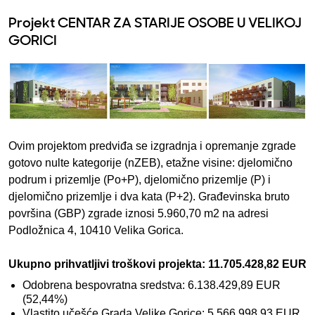
Projekt CENTAR ZA STARIJE OSOBE U VELIKOJ
GORICI
Ovim projektom predviđa se izgradnja i opremanje zgrade
gotovo nulte kategorije (nZEB), etažne visine: djelomično
podrum i prizemlje (Po+P), djelomično prizemlje (P) i
djelomično prizemlje i dva kata (P+2). Građevinska bruto
površina (GBP) zgrade iznosi 5.960,70 m2 na adresi
Podložnica 4, 10410 Velika Gorica.
Ukupno prihvatljivi troškovi projekta: 11.705.428,82 EUR
Odobrena bespovratna sredstva: 6.138.429,89 EUR
(52,44%)
Vlastito učešće Grada Velike Gorice: 5.566.998,93 EUR