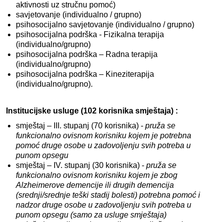
aktivnosti uz stručnu pomoć)
savjetovanje (individualno / grupno)
psihosocijalno savjetovanje (individualno / grupno)
psihosocijalna podrška - Fizikalna terapija
(individualno/grupno)
psihosocijalna podrška – Radna terapija
(individualno/grupno)
psihosocijalna podrška – Kineziterapija
(individualno/grupno).
Institucijske usluge (102 korisnika smještaja) :
smještaj – III. stupanj (70 korisnika) -
pruža se
funkcionalno ovisnom korisniku kojem je potrebna
pomoć druge osobe u zadovoljenju svih potreba u
punom opsegu
smještaj – IV. stupanj (30 korisnika) -
pruža se
funkcionalno ovisnom korisniku kojem je zbog
Alzheimerove demencije ili drugih demencija
(srednji/srednje teški stadij bolesti) potrebna pomoć i
nadzor druge osobe u zadovoljenju svih potreba u
punom opsegu (samo za usluge smještaja)