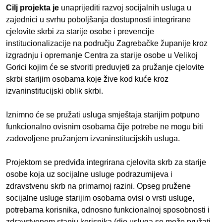
Cilj projekta je
unaprijediti razvoj socijalnih usluga u
zajednici u svrhu poboljšanja dostupnosti integrirane
cjelovite skrbi za starije osobe i prevencije
institucionalizacije na području Zagrebačke županije kroz
izgradnju i opremanje Centra za starije osobe u Velikoj
Gorici kojim će se stvoriti preduvjeti za pružanje cjelovite
skrbi starijim osobama koje žive kod kuće kroz
izvaninstitucijski oblik skrbi.
Iznimno će se pružati usluga smještaja starijim potpuno
funkcionalno ovisnim osobama čije potrebe ne mogu biti
zadovoljene pružanjem izvaninstitucijskih usluga.
Projektom se predviđa integrirana cjelovita skrb za starije
osobe koja uz socijalne usluge podrazumijeva i
zdravstvenu skrb na primarnoj razini. Opseg pružene
socijalne usluge starijim osobama ovisi o vrsti usluge,
potrebama korisnika, odnosno funkcionalnoj sposobnosti i
zdravstvenom stanju korisnika (dio usluga se može pružati