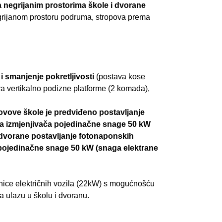
 negrijanim prostorima škole i dvorane
egrijanom prostoru podruma, stropova prema
i smanjenje pokretljivosti
(postava kose
va vertikalno podizne platforme (2 komada),
rovove škole je predviđeno postavljanje
na izmjenjivača pojedinačne snage 50 kW
 dvorane postavljanje fotonaponskih
 pojedinačne snage 50 kW (snaga elektrane
nice električnih vozila (22kW) s mogućnošću
a ulazu u školu i dvoranu.