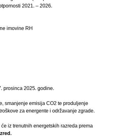
otpornosti 2021. – 2026.
avne imovine RH
o 7. prosinca 2025. godine.
je, smanjenje emisija CO2 te produljenje
 troškove za energente i održavanje zgrade.
 će iz trenutnih energetskih razreda prema
azred.