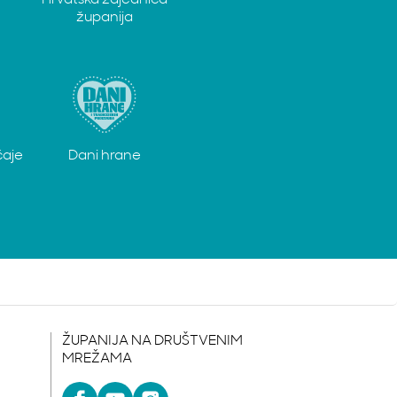
Hrvatska zajednica
županija
čaje
Dani hrane
ŽUPANIJA NA DRUŠTVENIM
MREŽAMA