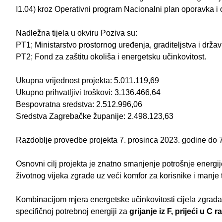
I1.04) kroz Operativni program Nacionalni plan oporavka i 
Nadležna tijela u okviru Poziva su:
PT1; Ministarstvo prostornog uređenja, graditeljstva i drž
PT2; Fond za zaštitu okoliša i energetsku učinkovitost.
Ukupna vrijednost projekta: 5.011.119,69
Ukupno prihvatljivi troškovi: 3.136.466,64
Bespovratna sredstva: 2.512.996,06
Sredstva Zagrebačke županije: 2.498.123,63
Razdoblje provedbe projekta 7. prosinca 2023. godine d
Osnovni cilj projekta je znatno smanjenje potrošnje energi
životnog vijeka zgrade uz veći komfor za korisnike i manje
Kombinacijom mjera energetske učinkovitosti cijela zgrada
specifičnoj potrebnoj energiji za
grijanje iz F, prijeći u C r