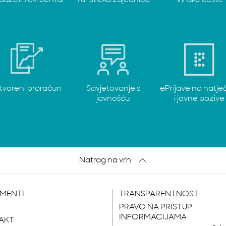
duzetnički centar
Turistička zajednica
Vinske ceste
tvoreni proračun
Savjetovanje s
ePrijave na natje
javnošću
i javne pozive
Natrag na vrh
MENTI
TRANSPARENTNOST
S
PRAVO NA PRISTUP
INFORMACIJAMA
AKT