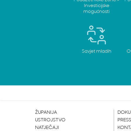
Poduzetničke zone -
Po
Investicijske
mogućnosti
Savjet mladih
O
ŽUPANIJA
DOKU
USTROJSTVO
PRES
NATJEČAJI
KONT