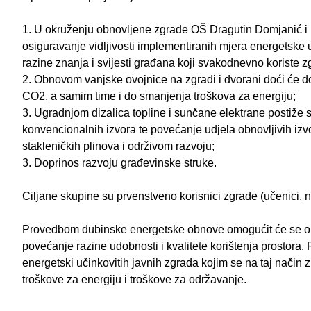
1. U okruženju obnovljene zgrade OŠ Dragutin Domjanić i
osiguravanje vidljivosti implementiranih mjera energetske 
razine znanja i svijesti građana koji svakodnevno koriste z
2. Obnovom vanjske ovojnice na zgradi i dvorani doći će d
CO2, a samim time i do smanjenja troškova za energiju;
3. Ugradnjom dizalica topline i sunčane elektrane postiže 
konvencionalnih izvora te povećanje udjela obnovljivih izv
stakleničkih plinova i održivom razvoju;
3. Doprinos razvoju građevinske struke.
Ciljane skupine su prvenstveno korisnici zgrade (učenici, nas
Provedbom dubinske energetske obnove omogućit će se ob
povećanje razine udobnosti i kvalitete korištenja prostora.
energetski učinkovitih javnih zgrada kojim se na taj način 
troškove za energiju i troškove za održavanje.