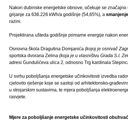
Nakon dubinske energetske obnove, očekuje se značajno s
grijanje za 636.226 kWh/a godišnje (54,65%), a
smanjenje
razini.
Projektirana ušteda godišnje primarne energije nakon ene
Osnovna škola Dragutina Domjanića
(kojoj je osnivač Za
sportska dvorana Zelina
(koja je u vlasništvu Grada S.I. Ze
adresi Gundulićeva ulica 2, odnosno Trg kardinala Stepin
U svrhu poboljšanja energetske učinkovitosti izvedba radov
cjelovito rješenje koje se sastoji od arhitektonsko-građev
u strojarskim sustavima, te mjera poboljšanja elektroener
rasvjete.
Mjere za poboljšanje energetske učinkovitosti obuhvać