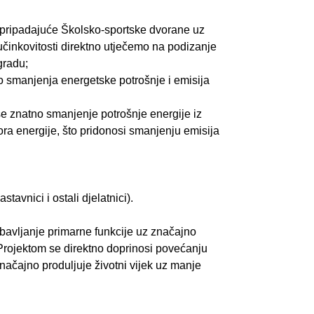
 pripadajuće Školsko-sportske dvorane uz
učinkovitosti direktno utječemo na podizanje
gradu;
o smanjenja energetske potrošnje i emisija
se znatno smanjenje potrošnje energije iz
ora energije, što pridonosi smanjenju emisija
tavnici i ostali djelatnici).
avljanje primarne funkcije uz značajno
 Projektom se direktno doprinosi povećanju
značajno produljuje životni vijek uz manje