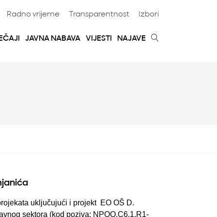
Radno vrijeme
Transparentnost
Izbori
EČAJI
JAVNA NABAVA
VIJESTI
NAJAVE
janića
projekata uključujući i projekt EO OŠ D.
avnog sektora (kod poziva: NPOO.C6.1.R1-