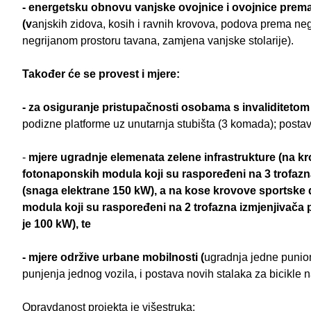
- energetsku obnovu vanjske ovojnice i ovojnice prema
(v
anjskih zidova, kosih i ravnih krovova, podova prema n
negrijanom prostoru tavana, zamjena vanjske stolarije).
Također će se provest i mjere:
- za osiguranje pristupačnosti osobama s invaliditetom 
podizne platforme uz unutarnja stubišta (3 komada); posta
-
mjere ugradnje elemenata zelene infrastrukture (na k
fotonaponskih modula koji su raspoređeni na 3 trofaz
(snaga elektrane 150 kW), a na kose krovove sportske
modula koji su raspoređeni na 2 trofazna izmjenjivača
je 100 kW), te
- mjere održive urbane mobilnosti (
ugradnja jedne punio
punjenja jednog vozila, i postava novih stalaka za bicikle n
Opravdanost projekta je višestruka: