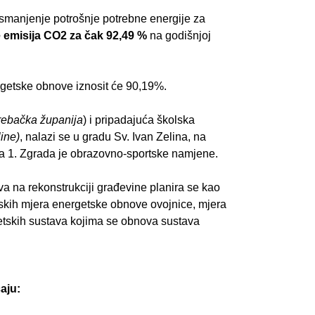
manjenje potrošnje potrebne energije za
 emisija CO2 za čak 92,49 %
na godišnjoj
rgetske obnove iznosit će 90,19%.
grebačka županija
) i pripadajuća školska
line)
, nalazi se u gradu Sv. Ivan Zelina, na
ca 1. Zgrada je obrazovno-sportske namjene.
a na rekonstrukciji građevine planira se kao
inskih mjera energetske obnove ovojnice, mjera
getskih sustava kojima se obnova sustava
aju: