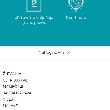
ePrijave na natječaje
Dani hrane
i javne pozive
Natrag na vrh
ŽUPANIJA
USTROJSTVO
NATJEČAJI
JAVNA NABAVA
VIJESTI
NAJAVE