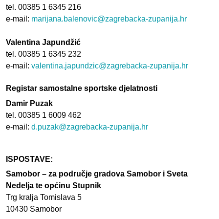
tel. 00385 1 6345 216
e-mail:
marijana.balenovic@zagrebacka-zupanija.hr
Valentina Japundžić
tel. 00385 1 6345 232
e-mail:
valentina.japundzic@zagrebacka-zupanija.hr
Registar
samostalne sportske djelatnosti
Damir Puzak
tel. 00385 1 6009 462
e-mail:
d.puzak@zagrebacka-zupanija.hr
ISPOSTAVE:
Samobor – za područje gradova Samobor i Sveta
Nedelja te općinu Stupnik
Trg kralja Tomislava 5
10430 Samobor