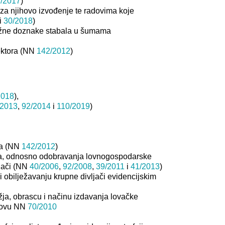
/2017
)
 za njihovo izvođenje te radovima koje
i
30/2018
)
nužne doznake stabala u šumama
pektora (NN
142/2012
)
2018
),
/2013
,
92/2014
i
110/2019
)
ora (NN
142/2012
)
nja, odnosno odobravanja lovnogospodarske
ljači (NN
40/2006
,
92/2008
,
39/2011
i
41/2013
)
va i obilježavanju krupne divljači evidencijskim
žja, obrascu i načinu izdavanja lovačke
 lovu NN
70/2010