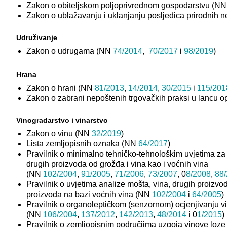
Zakon o obiteljskom poljoprivrednom gospodarstvu (N
Zakon o ublažavanju i uklanjanju posljedica prirodnih
Udruživanje
Zakon o udrugama (NN
74/2014
,
70/2017
i
98/2019
)
Hrana
Zakon o hrani (NN
81/2013
,
14/2014
,
30/2015
i
115/201
Zakon o zabrani nepoštenih trgovačkih praksi u lancu
Vinogradarstvo i vinarstvo
Zakon o vinu (NN
32/2019
)
Lista zemljopisnih oznaka (NN
64/2017
)
Pravilnik o minimalno tehničko-tehnološkim uvjetima za p
drugih proizvoda od grožđa i vina kao i voćnih vina
(NN
102/2004
,
91/2005
,
71/2006
,
73/2007
, 0
8/2008
,
88
Pravilnik o uvjetima analize mošta, vina, drugih proizvod
proizvoda na bazi voćnih vina (NN
102/2004
i
64/2005
)
Pravilnik o organoleptičkom (senzornom) ocjenjivanju vi
(NN
106/2004
,
137/2012
,
142/2013
,
48/2014
i 0
1/2015
)
Pravilnik o zemljopisnim područjima uzgoja vinove loz