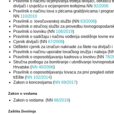
Pravilnik o načinu ocjenjivanja trofeja divljači, obrascu t
divljači i izvješću o ocijenjenim trofejima NN
92/2008
Pravilnik o načinu lova s pticama grabljivicama i progr
NN
110/2010
Pravilnik o lovočuvarskoj službi (NN
63/2006
)
Pravilnik o stručnoj službi za provedbu lovnogospodar
Pravilnik o lovniku (NN
108/2019
)
Pravilnik o sadržaju i načinu vođenja središnje lovne e
Cjenik divljači (NN
67/2006
)
Odštetni cjenik za izračun naknade za štete na divljači i
Pravilnik o načinu uporabe lovačkog oružja i naboja (
Pravilnik o osposobljavanju kadrova u lovstvu (NN
78/2
Stručna podloga za bonitiranje i utvrđivanje lovnoprodu
Hrvatske (
NN 40/2006
)
Pravilnik o osposobljavanju lovaca za prvi pregled odstri
tržište (
NN 102/2014
)
Zakon o koncesijama (
NN 69/2017
)
Zakon o vodama
Zakon o vodama (NN
66/2019
)
Zaštita životinja