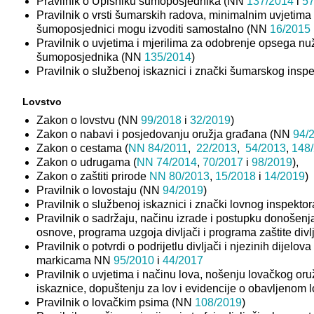
Pravilnik o Upisniku šumoposjednika (NN
137/2014
i
57
Pravilnik o vrsti šumarskih radova, minimalnim uvjetima
šumoposjednici mogu izvoditi samostalno (NN
16/2015
Pravilnik o uvjetima i mjerilima za odobrenje opsega 
šumoposjednika (NN
135/2014
)
Pravilnik o službenoj iskaznici i znački šumarskog ins
Lovstvo
Zakon o lovstvu (NN
99/2018
i
32/2019
)
Zakon o nabavi i posjedovanju oružja građana (NN
94/
Zakon o cestama (
NN 84/2011
,
22/2013
,
54/2013
,
148
Zakon o udrugama (
NN 74/2014
,
70/2017
i
98/2019
),
Zakon o zaštiti prirode
NN 80/2013
,
15/2018
i
14/2019
)
Pravilnik o lovostaju (NN
94/2019
)
Pravilnik o službenoj iskaznici i znački lovnog inspekt
Pravilnik o sadržaju, načinu izrade i postupku donoše
osnove, programa uzgoja divljači i programa zaštite div
Pravilnik o potvrdi o podrijetlu divljači i njezinih dijelo
markicama NN
95/2010
i
44/2017
Pravilnik o uvjetima i načinu lova, nošenju lovačkog oru
iskaznice, dopuštenju za lov i evidencije o obavljenom
Pravilnik o lovačkim psima (NN
108/2019
)