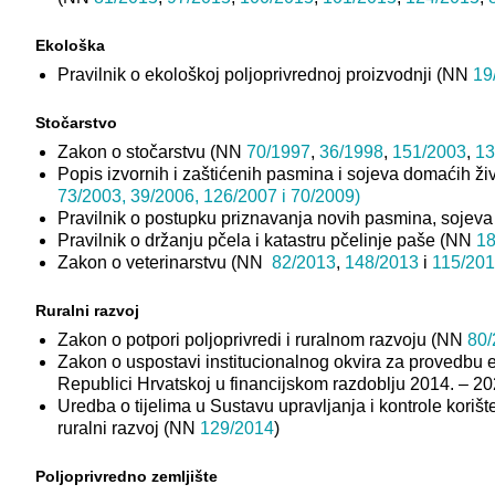
Ekološka
Pravilnik o ekološkoj poljoprivrednoj proizvodnji (NN
19
Stočarstvo
Zakon o stočarstvu (NN
70/1997
,
36/1998
,
151/2003
,
13
Popis izvornih i zaštićenih pasmina i sojeva domaćih živ
73/2003, 39/2006, 126/2007 i 70/2009)
Pravilnik o postupku priznavanja novih pasmina, sojeva
Pravilnik o držanju pčela i katastru pčelinje paše (NN
18
Zakon o veterinarstvu (NN
82/2013
,
148/2013
i
115/20
Ruralni razvoj
Zakon o potpori poljoprivredi i ruralnom razvoju (NN
80/
Zakon o uspostavi institucionalnog okvira za provedbu eu
Republici Hrvatskoj u financijskom razdoblju 2014. – 2
Uredba o tijelima u Sustavu upravljanja i kontrole kori
ruralni razvoj (NN
129/2014
)
Poljoprivredno zemljište