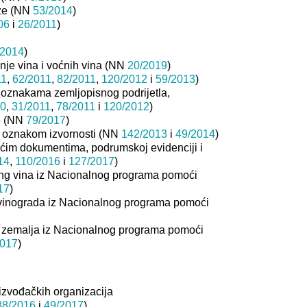
loze (NN
53/2014
)
06
i
26/2011
)
/2014
)
nje vina i voćnih vina (NN
20/2019
)
11
,
62/2011
,
82/2011
,
120/2012
i
59/2013
)
m oznakama zemljopisnog podrijetla,
10
,
31/2011
,
78/2011
i
120/2012
)
ze (NN
79/2017
)
om oznakom izvornosti (NN
142/2013
i
49/2014
)
tećim dokumentima, podrumskoj evidenciji i
14
,
110/2016
i
127/2017
)
eting vina iz Nacionalnog programa pomoći
17
)
ja vinograda iz Nacionalnog programa pomoći
ih zemalja iz Nacionalnog programa pomoći
2017
)
izvođačkih organizacija
88/2016
i
49/2017
)