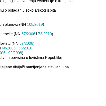
rofejnog lista, vođenju evidencije o trofejima
amu o polaganju sokolarskog ispita
skih planova (NN
108/2019
)
videncije (NN
67/2006
i
73/2010
)
 lovištu (NN
67/2006
)
NN
68/2006
i
66/2010
)
006
i
92/2008
)
ktivnih površina u lovištima Republike
jeljene divljači namijenjene stavljanju na