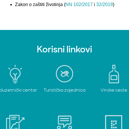
Zakon o zaštiti životinja (
NN 102/2017
i
32/2019
)
Korisni linkovi
duzetnički centar
Turistička zajednica
Vinske ceste