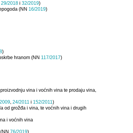
N
29/2018
i
32/2019
)
 nepogoda (NN
16/2019
)
8
)
 opskrbe hranom (NN
117/2017
)
roizvodnju vina i voćnih vina te prodaju vina,
/2009
,
24/2011
i
152/2011
)
a od grožđa i vina, te voćnih vina i drugih
na i voćnih vina
e (NN
76/2019
)