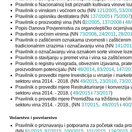
Pravilnik o Nacionalnoj listi priznatih kultivara vinove 
Pravilnik o vinskom i voćnom octu (NN
121/2005
,
53/20
Pravilnik o upisniku destilatera (NN
137/2005
i
75/2007
)
Pravilnik o proizvodnji vina (NN 0
2/2005
,
137/2008
i
48
Popis članova Povjerenstva za organoleptičko ocjenjiva
Pravilnik o voćnim vinima (NN
73/2006
,
24/2011
,
28/20
Pravilnik o zaštićenim oznakama izvornosti i zaštićeni
tradicionalnim izrazima i označavanju vina (NN
141/20
Pravilnik o označavanju vina oznakom sorte vinove lo
Pravilnik o stavljanju u promet vina i vina sa zaštićen
Pravilnik o registru vinograda, obveznim izjavama, pra
proizvodnom potencijalu (NN
48/2014
,
83/2014
,
147/20
Pravilnik o provedbi mjere Investicija u vinarije i mark
sektoru vina 2014. - 2018. (NN
49/2015
,
23/2016
,
73/20
Pravilnik o provedbi mjere Restrukturiranje i konverzi
sektoru vina 2014. - 2018. (
49/2015
i
73/2017
)
Pravilnik o provedbi mjere Promidžba na tržištima treć
sektoru vina 2014. - 2018., (NN
37/2015
,
49/2015
i
40/
Voćarstvo i povrćarstvo
Pravilnik o priznavanju i potporama za početak rada pro
(NN
81/2015
,
97/2015
,
100/2015
,
101/2015
,
124/2015
,