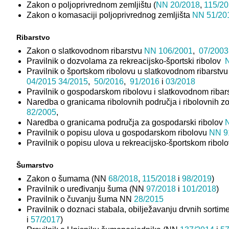
Zakon o poljoprivrednom zemljištu (
NN 20/2018
,
115/2
Zakon o komasaciji poljoprivrednog zemljišta
NN 51/20
Ribarstvo
Zakon o slatkovodnom ribarstvu
NN 106/2001
,
07/2003
Pravilnik o dozvolama za rekreacijsko-športski ribolov
Pravilnik o športskom ribolovu u slatkovodnom ribarst
04/2015
34/2015
,
50/2016
,
91/2016
i
03/2018
Pravilnik o gospodarskom ribolovu i slatkovodnom ribar
Naredba o granicama ribolovnih područja i ribolovnih zo
82/2005
,
Naredba o granicama područja za gospodarski ribolov
Pravilnik o popisu ulova u gospodarskom ribolovu
NN 9
Pravilnik o popisu ulova u rekreacijsko-športskom ribol
Šumarstvo
Zakon o šumama (NN
68/2018
,
115/2018
i
98/2019
)
Pravilnik o uređivanju šuma (NN
97/2018
i
101/2018
)
Pravilnik o čuvanju šuma NN
28/2015
Pravilnik o doznaci stabala, obilježavanju drvnih sorti
i
57/2017
)