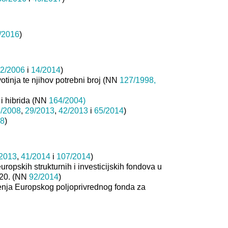
/2016
)
2/2006
i
14/2014
)
otinja te njihov potrebni broj (NN
127/1998,
 i hibrida (NN
164/2004)
/2008
,
29/2013
,
42/2013
i
65/2014
)
18
)
2013
,
41/2014
i
107/2014
)
ropskih strukturnih i investicijskih fondova u
020. (NN
92/2014
)
štenja Europskog poljoprivrednog fonda za