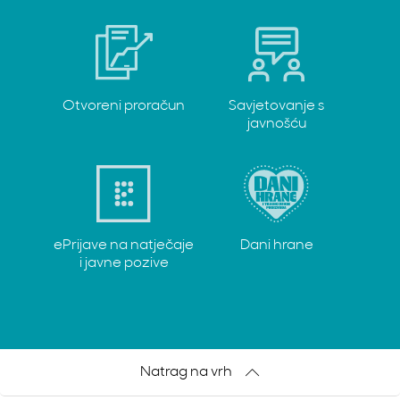
Otvoreni proračun
Savjetovanje s
javnošću
ePrijave na natječaje
Dani hrane
i javne pozive
Natrag na vrh