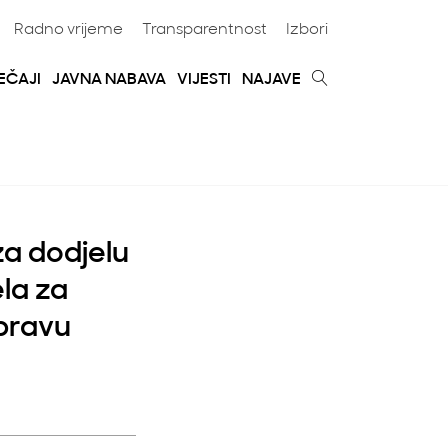
Radno vrijeme
Transparentnost
Izbori
EČAJI
JAVNA NABAVA
VIJESTI
NAJAVE
za dodjelu
la za
upravu