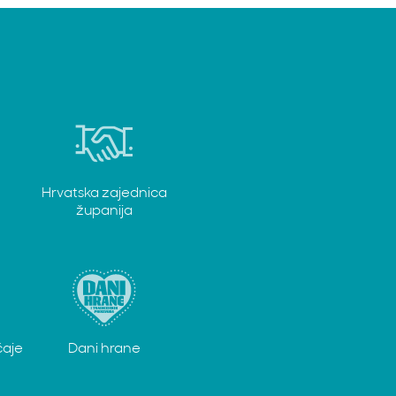
Hrvatska zajednica
županija
čaje
Dani hrane