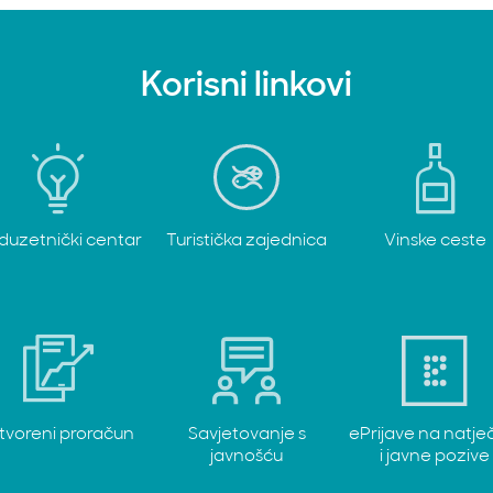
Korisni linkovi
duzetnički centar
Turistička zajednica
Vinske ceste
tvoreni proračun
Savjetovanje s
ePrijave na natje
javnošću
i javne pozive