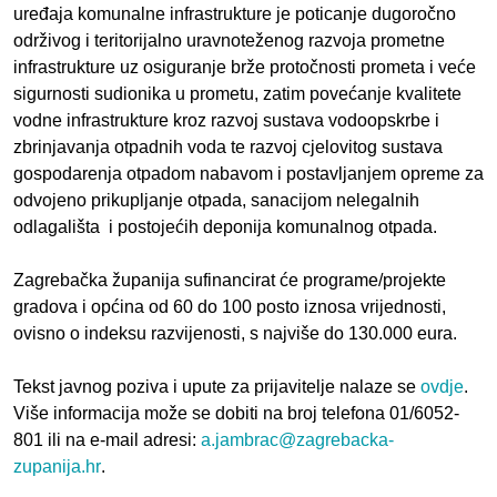
uređaja komunalne infrastrukture je poticanje dugoročno
održivog i teritorijalno uravnoteženog razvoja prometne
infrastrukture uz osiguranje brže protočnosti prometa i veće
sigurnosti sudionika u prometu, zatim povećanje kvalitete
vodne infrastrukture kroz razvoj sustava vodoopskrbe i
zbrinjavanja otpadnih voda te razvoj cjelovitog sustava
gospodarenja otpadom nabavom i postavljanjem opreme za
odvojeno prikupljanje otpada, sanacijom nelegalnih
odlagališta i postojećih deponija komunalnog otpada.
Zagrebačka županija sufinancirat će programe/projekte
gradova i općina od 60 do 100 posto iznosa vrijednosti,
ovisno o indeksu razvijenosti, s najviše do 130.000 eura.
Tekst javnog poziva i upute za prijavitelje nalaze se
ovdje
.
Više informacija može se dobiti na broj telefona 01/6052-
801 ili na e-mail adresi:
a.jambrac@zagrebacka-
zupanija.hr
.