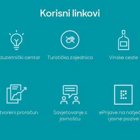
Korisni linkovi
duzetnički centar
Turistička zajednica
Vinske ceste
tvoreni proračun
Savjetovanje s
ePrijave na natje
javnošću
i javne pozive