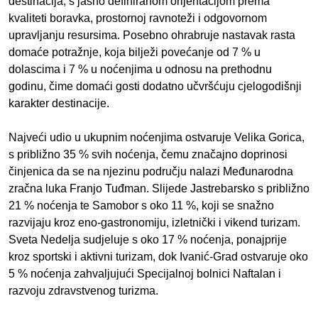
destinacija, s jasno definiranom orijentacijom prema
kvaliteti boravka, prostornoj ravnoteži i odgovornom
upravljanju resursima. Posebno ohrabruje nastavak rasta
domaće potražnje, koja bilježi povećanje od 7 % u
dolascima i 7 % u noćenjima u odnosu na prethodnu
godinu, čime domaći gosti dodatno učvršćuju cjelogodišnji
karakter destinacije.
Najveći udio u ukupnim noćenjima ostvaruje Velika Gorica,
s približno 35 % svih noćenja, čemu značajno doprinosi
činjenica da se na njezinu području nalazi Međunarodna
zračna luka Franjo Tuđman. Slijede Jastrebarsko s približno
21 % noćenja te Samobor s oko 11 %, koji se snažno
razvijaju kroz eno-gastronomiju, izletnički i vikend turizam.
Sveta Nedelja sudjeluje s oko 17 % noćenja, ponajprije
kroz sportski i aktivni turizam, dok Ivanić-Grad ostvaruje oko
5 % noćenja zahvaljujući Specijalnoj bolnici Naftalan i
razvoju zdravstvenog turizma.