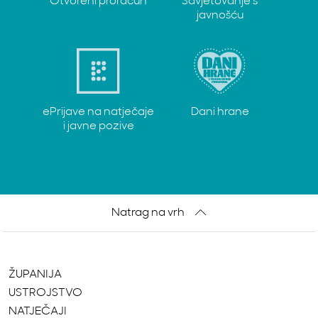
Otvoreni proračun
Savjetovanje s
javnošću
ePrijave na natječaje
Dani hrane
i javne pozive
Natrag na vrh
ŽUPANIJA
USTROJSTVO
NATJEČAJI