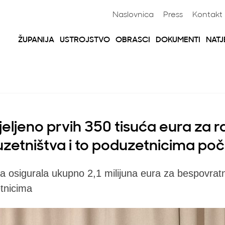
Naslovnica
Press
Kontakt
ŽUPANIJA
USTROJSTVO
OBRASCI
DOKUMENTI
NATJ
jeljeno prvih 350 tisuća eura za r
zetništva i to poduzetnicima po
a osigurala ukupno 2,1 milijuna eura za bespovrat
tnicima