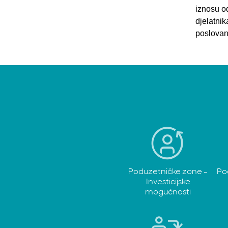
iznosu o
djelatnik
poslovanj
Poduzetničke zone -
Po
Investicijske
mogućnosti