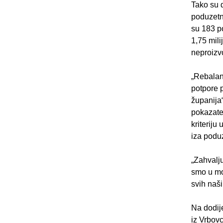
Tako su 
poduzetn
su 183 p
1,75 mil
neproizv
„Rebalan
potpore p
županija
pokazate
kriteriju
iza podu
„Zahvalju
smo u mog
svih naši
Na dodij
iz Vrbov