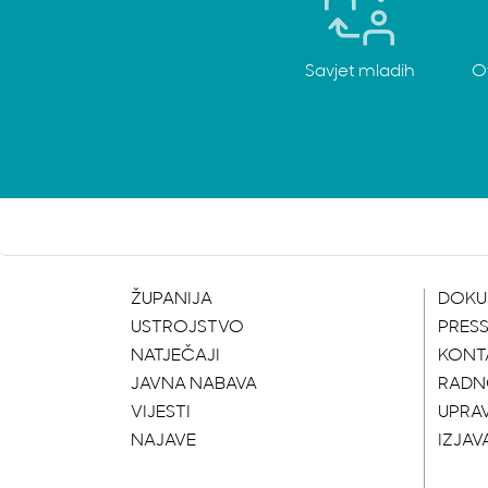
Savjet mladih
O
ŽUPANIJA
DOKU
USTROJSTVO
PRES
NATJEČAJI
KONT
JAVNA NABAVA
RADN
VIJESTI
UPRA
NAJAVE
IZJAV