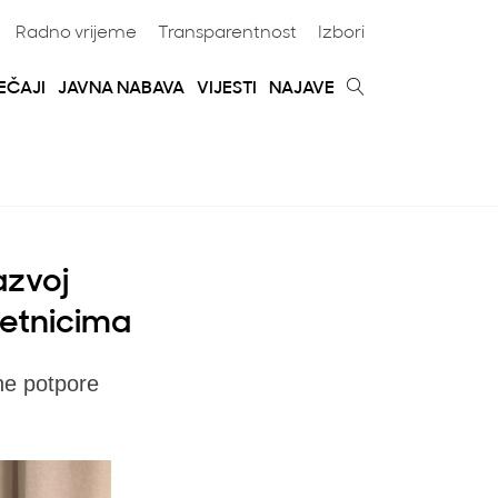
Radno vrijeme
Transparentnost
Izbori
EČAJI
JAVNA NABAVA
VIJESTI
NAJAVE
azvoj
četnicima
ne potpore