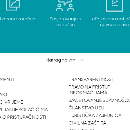
tvoreni proračun
Savjetovanje s
ePrijave na natje
javnošću
i javne pozive
Natrag na vrh
MENTI
TRANSPARENTNOST
S
PRAVO NA PRISTUP
INFORMACIJAMA
AKT
SAVJETOVANJE S JAVNOŠĆ
O VRIJEME
ČLANSTVO U EU
VLJANJE KOLAČIĆIMA
TURISTIČKA ZAJEDNICA
A O PRISTUPAČNOSTI
CIVILNA ZAŠTITA