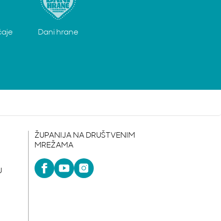
čaje
Dani hrane
ŽUPANIJA NA DRUŠTVENIM
MREŽAMA
U