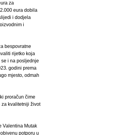
eura za
2.000 eura dobila
ijedi i dodjela
roizvodnim i
za bespovratne
liti rijetko koja
se i na posljednje
023. godini prema
drugo mjesto, odmah
ski proračun čime
za kvalitetniji život
e Valentina Mutak
 dobivenu potporu u