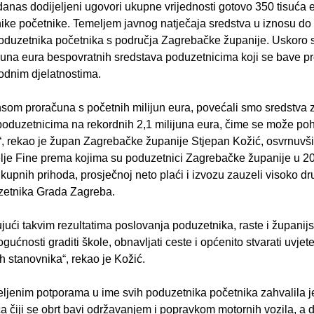
danas dodijeljeni ugovori ukupne vrijednosti gotovo 350 tisuća 
ike početnike. Temeljem javnog natječaja sredstva u iznosu do 
oduzetnika početnika s područja Zagrebačke županije. Uskoro sl
ijuna eura bespovratnih sredstava poduzetnicima koji se bave p
odnim djelatnostima.
som proračuna s početnih milijun eura, povećali smo sredstva 
oduzetnicima na rekordnih 2,1 milijuna eura, čime se može pohva
“, rekao je župan Zagrebačke županije Stjepan Kožić, osvrnuvši 
lje Fine prema kojima su poduzetnici Zagrebačke županije u 2
 ukupnih prihoda, prosječnoj neto plaći i izvozu zauzeli visoko 
zetnika Grada Zagreba.
jući takvim rezultatima poslovanja poduzetnika, raste i županij
ućnosti graditi škole, obnavljati ceste i općenito stvarati uvjete 
h stanovnika“, rekao je Kožić.
eljenim potporama u ime svih poduzetnika početnika zahvalila j
ca čiji se obrt bavi održavanjem i popravkom motornih vozila, a