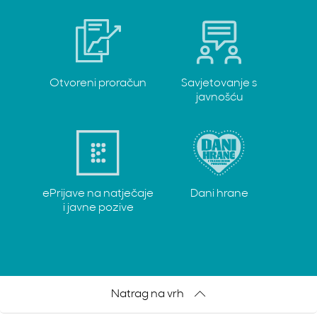
Otvoreni proračun
Savjetovanje s
javnošću
ePrijave na natječaje
Dani hrane
i javne pozive
Natrag na vrh