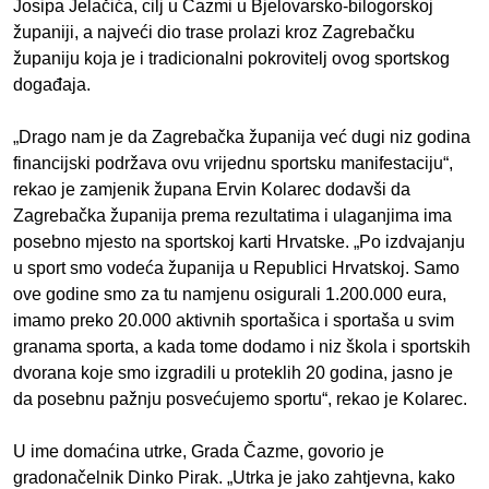
Josipa Jelačića, cilj u Čazmi u Bjelovarsko-bilogorskoj
županiji, a najveći dio trase prolazi kroz Zagrebačku
županiju koja je i tradicionalni pokrovitelj ovog sportskog
događaja.
„Drago nam je da Zagrebačka županija već dugi niz godina
financijski podržava ovu vrijednu sportsku manifestaciju“,
rekao je zamjenik župana Ervin Kolarec dodavši da
Zagrebačka županija prema rezultatima i ulaganjima ima
posebno mjesto na sportskoj karti Hrvatske. „Po izdvajanju
u sport smo vodeća županija u Republici Hrvatskoj. Samo
ove godine smo za tu namjenu osigurali 1.200.000 eura,
imamo preko 20.000 aktivnih sportašica i sportaša u svim
granama sporta, a kada tome dodamo i niz škola i sportskih
dvorana koje smo izgradili u proteklih 20 godina, jasno je
da posebnu pažnju posvećujemo sportu“, rekao je Kolarec.
U ime domaćina utrke, Grada Čazme, govorio je
gradonačelnik Dinko Pirak. „Utrka je jako zahtjevna, kako