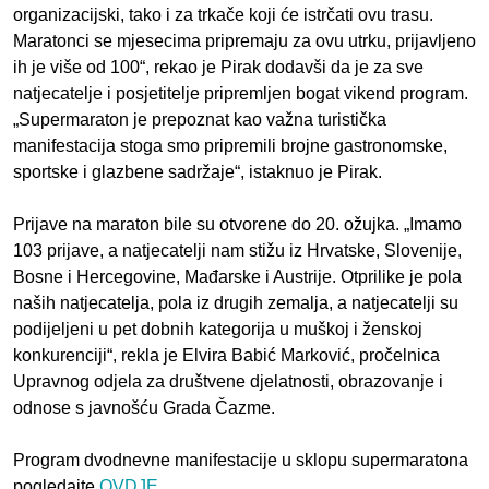
organizacijski, tako i za trkače koji će istrčati ovu trasu.
Maratonci se mjesecima pripremaju za ovu utrku, prijavljeno
ih je više od 100“, rekao je Pirak dodavši da je za sve
natjecatelje i posjetitelje pripremljen bogat vikend program.
„Supermaraton je prepoznat kao važna turistička
manifestacija stoga smo pripremili brojne gastronomske,
sportske i glazbene sadržaje“, istaknuo je Pirak.
Prijave na maraton bile su otvorene do 20. ožujka. „Imamo
103 prijave, a natjecatelji nam stižu iz Hrvatske, Slovenije,
Bosne i Hercegovine, Mađarske i Austrije. Otprilike je pola
naših natjecatelja, pola iz drugih zemalja, a natjecatelji su
podijeljeni u pet dobnih kategorija u muškoj i ženskoj
konkurenciji“, rekla je Elvira Babić Marković, pročelnica
Upravnog odjela za društvene djelatnosti, obrazovanje i
odnose s javnošću Grada Čazme.
Program dvodnevne manifestacije u sklopu supermaratona
pogledajte
OVDJE
.