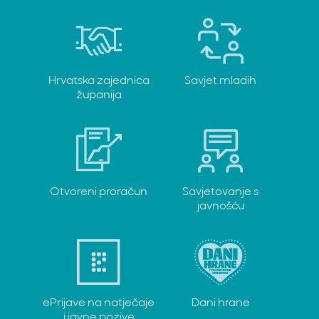
Hrvatska zajednica
Savjet mladih
županija
Otvoreni proračun
Savjetovanje s
javnošću
ePrijave na natječaje
Dani hrane
i javne pozive