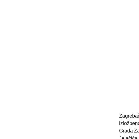
Zagrebač
izložbeno
Grada Za
Jelačića