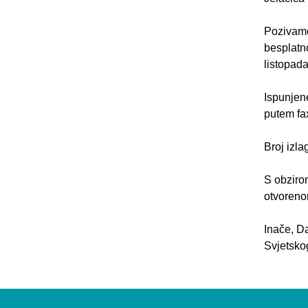
Pozivamo
besplatno
listopad
Ispunjen
putem fa
Broj izla
S obziro
otvorenom
Inače, D
Svjetsko