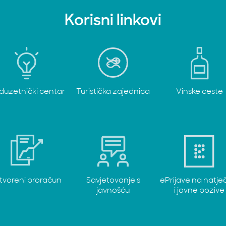
Korisni linkovi
duzetnički centar
Turistička zajednica
Vinske ceste
tvoreni proračun
Savjetovanje s
ePrijave na natje
javnošću
i javne pozive