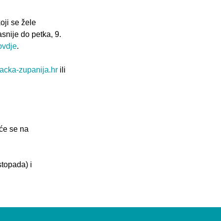
ji se žele
snije do petka, 9.
ovdje
.
acka-zupanija.hr
ili
 će se na
stopada) i