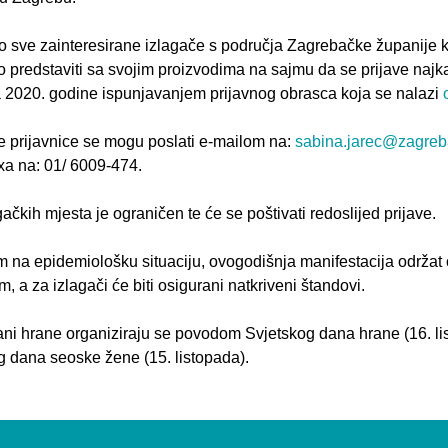
 sve zainteresirane izlagače s područja Zagrebačke županije ko
 predstaviti sa svojim proizvodima na sajmu da se prijave najka
a 2020. godine ispunjavanjem prijavnog obrasca koja se nalazi
e prijavnice se mogu poslati e-mailom na:
sabina.jarec@zagreb
xa na: 01/ 6009-474.
gačkih mjesta je ograničen te će se poštivati redoslijed prijave.
m na epidemiološku situaciju, ovogodišnja manifestacija održat
, a za izlagači će biti osigurani natkriveni štandovi.
ani hrane organiziraju se povodom Svjetskog dana hrane (16. li
g dana seoske žene (15. listopada).