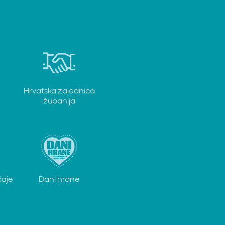
Hrvatska zajednica
županija
čaje
Dani hrane