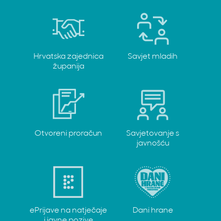
Hrvatska zajednica
Savjet mladih
županija
Otvoreni proračun
Savjetovanje s
javnošću
ePrijave na natječaje
Dani hrane
i javne pozive