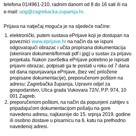
telefona 01/4961-210,
radnim danom od 8 do 16 sati
ili na
e-mail:
uog@zagrebacka-zupanija.hr
.
Prijava na natječaj moguća je na sljedeće načine:
elektronički, putem sustava ePrijave koji je dostupan na
poveznici
www.eprijave.hr
na način da se ispuni
odgovarajući obrazac i učita propisana dokumentacija
(skenirani dokumenti/formati pdf i jpg) u sustav za prijavu
projekata. Nakon završetka ePrijave potrebno je ispisati
prijavni obrazac, potpisati ga te poslati u roku od 7 dana
od dana ispunjavanja ePrijave, (bez već priložene
propisane dokumentacije), preporučenom poštom na
adresu: Zagrebačka županija, Upravni odjel za
gospodarstvo, Ulica grada Vukovara 72/V, P.P. 974, 10
001 Zagreb.
preporučenom poštom, na način da popunjeni zahtjev s
pripadajućom dokumentacijom pošalju na gore
navedenu adresu, najkasnije do 15. srpnja 2019. godine
ili osobno dostave u pisarnicu na 6. katu na prethodno
navedenoj adresi.