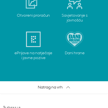
Otvoreni proračun
Savjetovanje s
javnošću
ePrijave na natječaje
Dani hrane
i javne pozive
Natrag na vrh