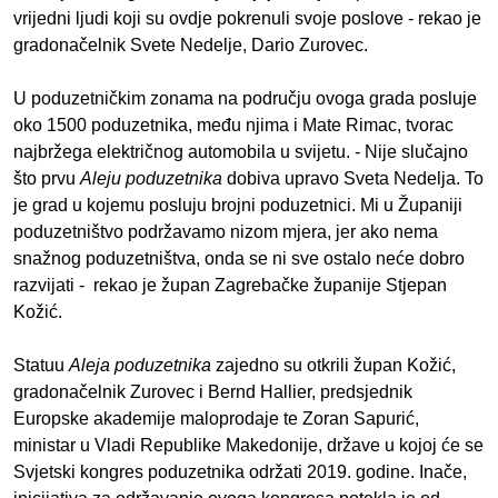
vrijedni ljudi koji su ovdje pokrenuli svoje poslove - rekao je
gradonačelnik Svete Nedelje, Dario Zurovec.
U poduzetničkim zonama na području ovoga grada posluje
oko 1500 poduzetnika, među njima i Mate Rimac, tvorac
najbržega električnog automobila u svijetu. - Nije slučajno
što prvu
Aleju poduzetnika
dobiva upravo Sveta Nedelja. To
je grad u kojemu posluju brojni poduzetnici. Mi u Županiji
poduzetništvo podržavamo nizom mjera, jer ako nema
snažnog poduzetništva, onda se ni sve ostalo neće dobro
razvijati - rekao je župan Zagrebačke županije Stjepan
Kožić.
Statuu
Aleja poduzetnika
zajedno su otkrili župan Kožić,
gradonačelnik Zurovec i Bernd Hallier, predsjednik
Europske akademije maloprodaje te Zoran Sapurić,
ministar u Vladi Republike Makedonije, države u kojoj će se
Svjetski kongres poduzetnika održati 2019. godine. Inače,