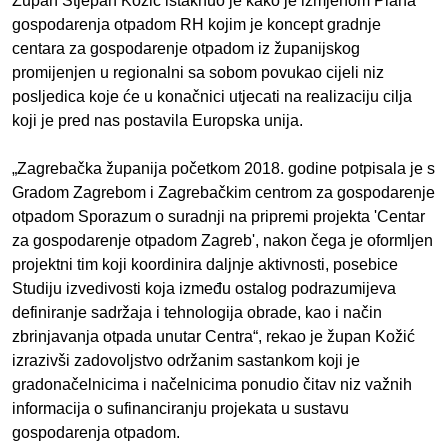
Župan Stjepan Kožić istaknuo je kako je izmjenom Plana
gospodarenja otpadom RH kojim je koncept gradnje
centara za gospodarenje otpadom iz županijskog
promijenjen u regionalni sa sobom povukao cijeli niz
posljedica koje će u konačnici utjecati na realizaciju cilja
koji je pred nas postavila Europska unija.
„Zagrebačka županija početkom 2018. godine potpisala je s
Gradom Zagrebom i Zagrebačkim centrom za gospodarenje
otpadom Sporazum o suradnji na pripremi projekta 'Centar
za gospodarenje otpadom Zagreb', nakon čega je oformljen
projektni tim koji koordinira daljnje aktivnosti, posebice
Studiju izvedivosti koja između ostalog podrazumijeva
definiranje sadržaja i tehnologija obrade, kao i način
zbrinjavanja otpada unutar Centra“, rekao je župan Kožić
izrazivši zadovoljstvo održanim sastankom koji je
gradonačelnicima i načelnicima ponudio čitav niz važnih
informacija o sufinanciranju projekata u sustavu
gospodarenja otpadom.