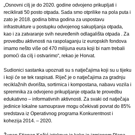
„Osnovni cilj je do 2020. godine odvojeno prikupljati i
reciklirati 50 posto otpada. Sada smo otprilike na pola puta i
zato je 2018. godina bitna godina za uspostavu
infrastrukture u postupku odvojenog sakupljanja otpada,
kao i za zatvaranje svih neuređenih odlagališta otpada . Za
provedbu aktivnosti na raspolaganju iz europskih fondova
imamo nešto više od 470 milijuna eura koji bi nam trebali
pomoći da cilj i ostvarimo“, rekao je Horvat.
Sudionici sastanka upoznati su s natječajima koji su u tijeku
i koji će se tek raspisati. Riječ je o natječajima za gradnju
reciklažnih dvorišta, sortirnica i kompostana, nabavu vozila i
spremnika za odvojeno prikupljanje otpada te provedbu
edukativno – informativnih aktivnosti. Za svaki od natječaja
jedinice lokalne samouprave mogu očekivati povrat do 85%
sredstava iz Operativnog programa Konkurentnost i
kohezija 2014. – 2020.