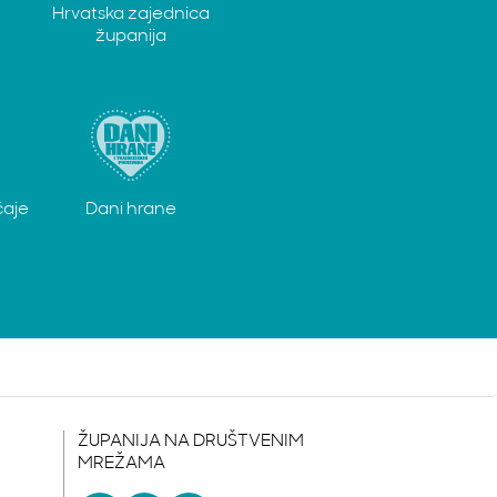
Hrvatska zajednica
županija
čaje
Dani hrane
ŽUPANIJA NA DRUŠTVENIM
MREŽAMA