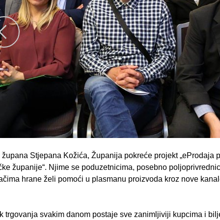
župana Stjepana Kožića, Županija pokreće projekt „eProdaja 
ke županije“. Njime se poduzetnicima, posebno poljoprivrednic
ačima hrane želi pomoći u plasmanu proizvoda kroz nove kanale
k trgovanja svakim danom postaje sve zanimljiviji kupcima i bilj