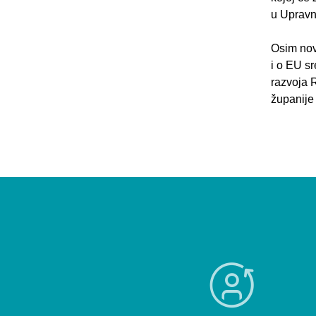
u Upravn
Osim novi
i o EU s
razvoja 
županije 