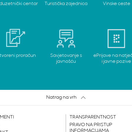
duzetnički centar
Turistička zajednica
Vinske ceste
tvoreni proračun
Savjetovanje s
ePrijave na natje
javnošću
i javne pozive
Natrag na vrh
MENTI
TRANSPARENTNOST
S
PRAVO NA PRISTUP
INFORMACIJAMA