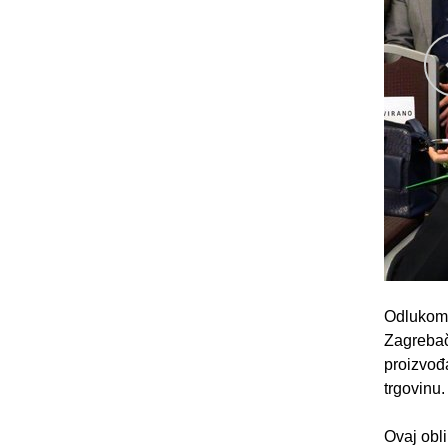
Odlukom 
Zagrebač
proizvođ
trgovinu.
Ovaj obli