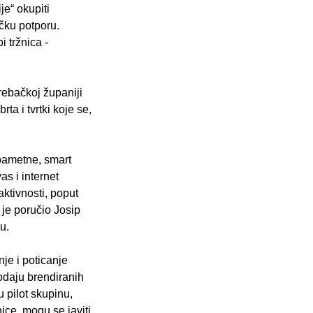
e“ okupiti
ičku potporu.
 tržnica -
grebačkoj županiji
a i tvrtki koje se,
pametne, smart
s i internet
ktivnosti, poput
 je poručio Josip
u.
nje i poticanje
rodaju brendiranih
u pilot skupinu,
ice, mogu se javiti