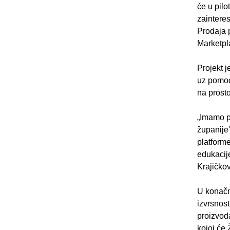
će u pilo
zainteres
Prodaja p
Marketpla
Projekt j
uz pomoć 
na prost
„Imamo p
županije'
platforme
edukacije
Krajičko
U konačni
izvrsnost
proizvoda
kojoj će 