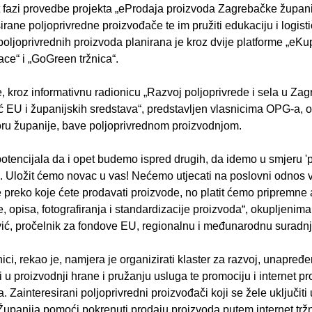
t fazi provedbe projekta „eProdaja proizvoda Zagrebačke županij
irane poljoprivredne proizvođače te im pružiti edukaciju i logist
oljoprivrednih proizvoda planirana je kroz dvije platforme „eKupi
ce“ i „GoGreen tržnica“.
e, kroz informativnu radionicu „Razvoj poljoprivrede i sela u Za
EU i županijskih sredstava“, predstavljen vlasnicima OPG-a, obrt
oru županije, bave poljoprivrednom proizvodnjom.
otencijala da i opet budemo ispred drugih, da idemo u smjeru '
. Uložit ćemo novac u vas! Nećemo utjecati na poslovni odnos va
 preko koje ćete prodavati proizvode, no platit ćemo pripremne a
, opisa, fotografiranja i standardizacije proizvoda“, okupljenima
vić, pročelnik za fondove EU, regionalnu i međunarodnu suradnj
ci, rekao je, namjera je organizirati klaster za razvoj, unapređe
i u proizvodnji hrane i pružanju usluga te promociju i internet p
. Zainteresirani poljoprivredni proizvođači koji se žele uključiti 
Županija pomoći pokrenuti prodaju proizvoda putem internet tržn