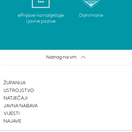
ePrijave na natječaje
Dani hrane
i javne pozive
Natrag na vrh
ŽUPANIJA
USTROJSTVO
NATJEČAJI
JAVNA NABAVA
VIJESTI
NAJAVE