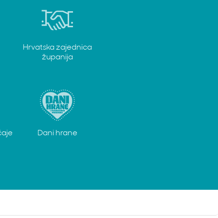
Hrvatska zajednica
županija
čaje
Dani hrane