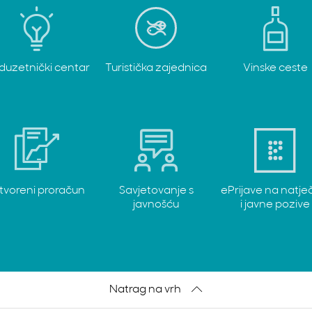
duzetnički centar
Turistička zajednica
Vinske ceste
tvoreni proračun
Savjetovanje s
ePrijave na natje
javnošću
i javne pozive
Natrag na vrh