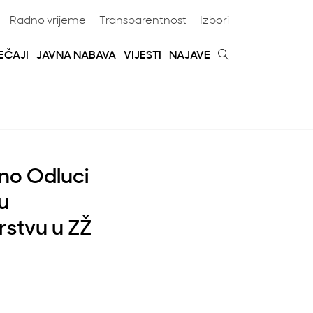
Radno vrijeme
Transparentnost
Izbori
EČAJI
JAVNA NABAVA
VIJESTI
NAJAVE
dno Odluci
u
rstvu u ZŽ