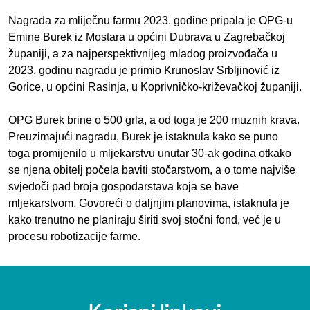
Nagrada za mliječnu farmu 2023. godine pripala je OPG-u
Emine Burek iz Mostara u općini Dubrava u Zagrebačkoj
županiji, a za najperspektivnijeg mladog proizvođača u
2023. godinu nagradu je primio Krunoslav Srbljinović iz
Gorice, u općini Rasinja, u Koprivničko-križevačkoj županiji.
OPG Burek brine o 500 grla, a od toga je 200 muznih krava.
Preuzimajući nagradu, Burek je istaknula kako se puno
toga promijenilo u mljekarstvu unutar 30-ak godina otkako
se njena obitelj počela baviti stočarstvom, a o tome najviše
svjedoči pad broja gospodarstava koja se bave
mljekarstvom. Govoreći o daljnjim planovima, istaknula je
kako trenutno ne planiraju širiti svoj stočni fond, već je u
procesu robotizacije farme.