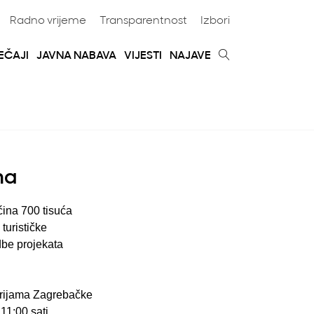
Radno vrijeme
Transparentnost
Izbori
EČAJI
JAVNA NABAVA
VIJESTI
NAJAVE
ma
ćina 700 tisuća
turističke
dbe projekata
torijama Zagrebačke
11:00 sati.