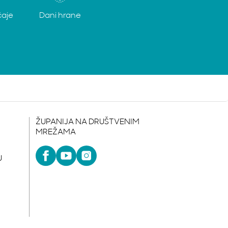
čaje
Dani hrane
ŽUPANIJA NA DRUŠTVENIM
MREŽAMA
U