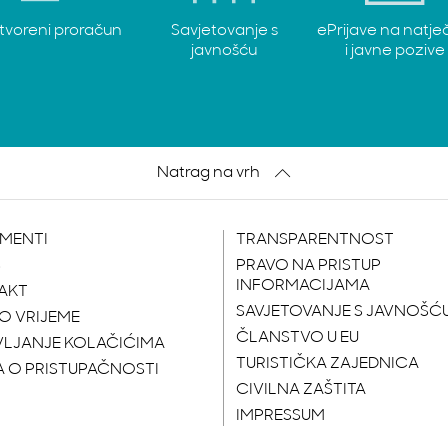
tvoreni proračun
Savjetovanje s
ePrijave na natje
javnošću
i javne pozive
Natrag na vrh
MENTI
TRANSPARENTNOST
S
PRAVO NA PRISTUP
INFORMACIJAMA
AKT
SAVJETOVANJE S JAVNOŠĆ
O VRIJEME
ČLANSTVO U EU
VLJANJE KOLAČIĆIMA
TURISTIČKA ZAJEDNICA
A O PRISTUPAČNOSTI
CIVILNA ZAŠTITA
IMPRESSUM