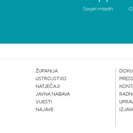
Savjet mladih
O
ŽUPANIJA
DOKU
USTROJSTVO
PRES
NATJEČAJI
KONT
JAVNA NABAVA
RADN
VIJESTI
UPRA
NAJAVE
IZJAV