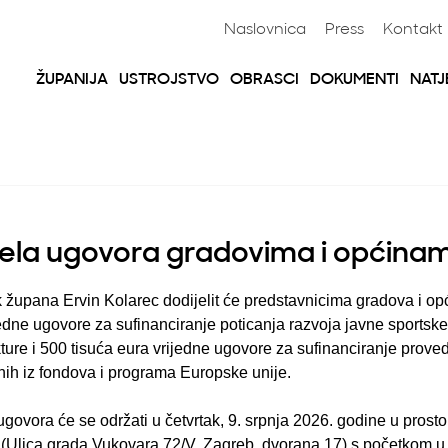
Naslovnica
Press
Kontakt
ŽUPANIJA
USTROJSTVO
OBRASCI
DOKUMENTI
NATJ
ela ugovora gradovima i općina
 župana Ervin Kolarec dodijelit će predstavnicima gradova i op
edne ugovore za sufinanciranje poticanja razvoja javne sportske 
kture i 500 tisuća eura vrijedne ugovore za sufinanciranje prove
nih iz fondova i programa Europske unije.
ugovora će se održati u četvrtak, 9. srpnja 2026. godine u pros
 (Ulica grada Vukovara 72/V, Zagreb, dvorana 17) s početkom u 