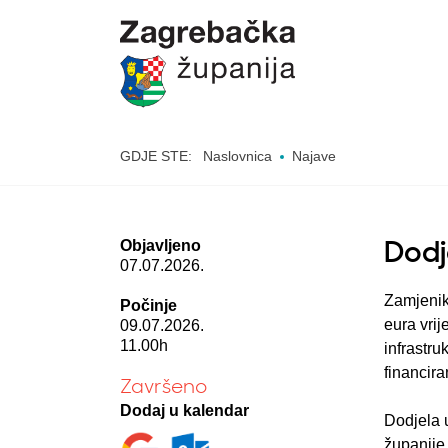
GDJE STE:
Naslovnica
Najave
Objavljeno
Dodj
07.07.2026.
Zamjenik
Počinje
eura vrij
09.07.2026.
11.00h
infrastru
financira
Završeno
Dodaj u kalendar
Dodjela 
županije